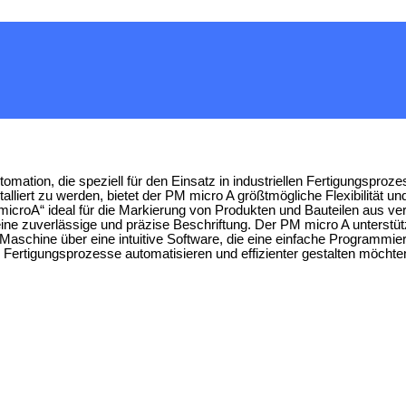
omation, die speziell für den Einsatz in industriellen Fertigungspro
alliert zu werden, bietet der PM micro A größtmögliche Flexibilität u
icroA“ ideal für die Markierung von Produkten und Bauteilen aus ver
ine zuverlässige und präzise Beschriftung. Der PM micro A unterstü
e Maschine über eine intuitive Software, die eine einfache Programm
e Fertigungsprozesse automatisieren und effizienter gestalten möchte