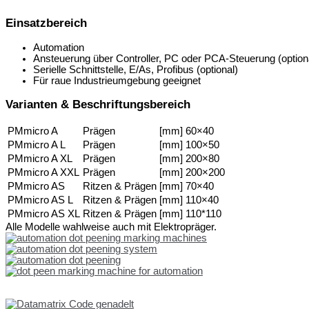
Einsatzbereich
Automation
Ansteuerung über Controller, PC oder PCA-Steuerung (option
Serielle Schnittstelle, E/As, Profibus (optional)
Für raue Industrieumgebung geeignet
Varianten & Beschriftungsbereich
PMmicro A
Prägen
[mm] 60×40
PMmicro A L
Prägen
[mm] 100×50
PMmicro A XL
Prägen
[mm] 200×80
PMmicro A XXL
Prägen
[mm] 200×200
PMmicro AS
Ritzen & Prägen
[mm] 70×40
PMmicro AS L
Ritzen & Prägen
[mm] 110×40
PMmicro AS XL
Ritzen & Prägen
[mm] 110*110
Alle Modelle wahlweise auch mit Elektropräger.