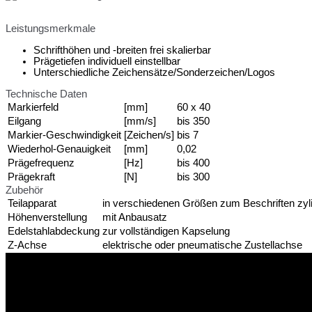
Leistungsmerkmale
Schrifthöhen und -breiten frei skalierbar
Prägetiefen individuell einstellbar
Unterschiedliche Zeichensätze/Sonderzeichen/Logos
Technische Daten
Markierfeld
[mm]
60 x 40
Eilgang
[mm/s]
bis 350
Markier-Geschwindigkeit
[Zeichen/s]
bis 7
Wiederhol-Genauigkeit
[mm]
0,02
Prägefrequenz
[Hz]
bis 400
Prägekraft
[N]
bis 300
Zubehör
Teilapparat
in verschiedenen Größen zum Beschriften zyl
Höhenverstellung
mit Anbausatz
Edelstahlabdeckung
zur vollständigen Kapselung
Z-Achse
elektrische oder pneumatische Zustellachse